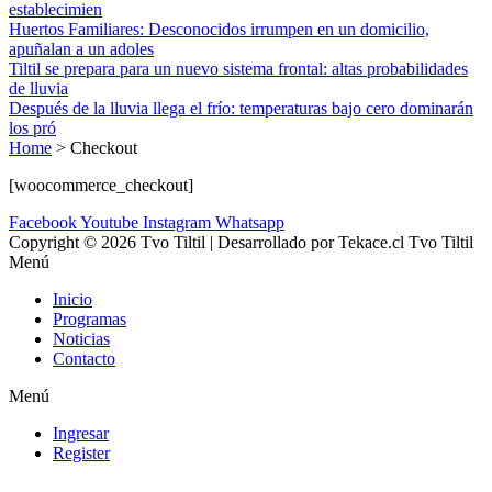
establecimien
Huertos Familiares: Desconocidos irrumpen en un domicilio,
apuñalan a un adoles
Tiltil se prepara para un nuevo sistema frontal: altas probabilidades
de lluvia
Después de la lluvia llega el frío: temperaturas bajo cero dominarán
los pró
Home
>
Checkout
[woocommerce_checkout]
Facebook
Youtube
Instagram
Whatsapp
Copyright © 2026 Tvo Tiltil | Desarrollado por Tekace.cl Tvo Tiltil
Menú
Inicio
Programas
Noticias
Contacto
Menú
Ingresar
Register