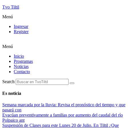
Tvo Tiltil
Menú
Ingresar
Register
Menú
Inicio
Programas
Noticias
Contacto
Search
Es noticia
Semana marcada por la lluvia: Revisa el pronóstico del tiempo y que
pasará con
Evacúan preventivamente a familias por aumento del caudal del río
Polpaico ant
Suspensión de Clases para este Lunes 20 de Julio. En Tiltil ¿Que