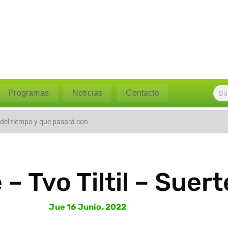
Programas
Noticias
Contacto
l caudal del río Polpaico ant
 del tiempo y que pasará con
– Tvo Tiltil – Suert
Jue 16 Junio, 2022