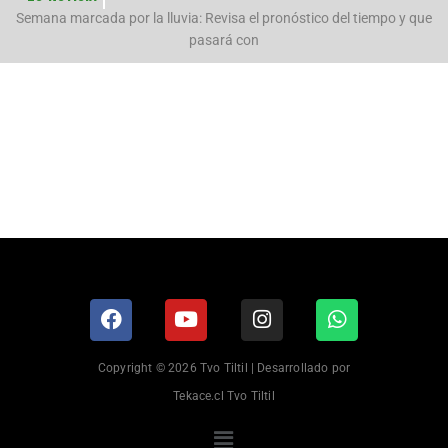
n
Semana marcada por la lluvia: Revisa el pronóstico del tiempo y que
pasará con
Copyright © 2026 Tvo Tiltil | Desarrollado por
Tekace.cl Tvo Tiltil