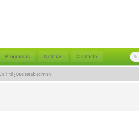
Programas
Noticias
Contacto
micilio, apuñalan a un adoles
n Tiltil ¿Que establecimien