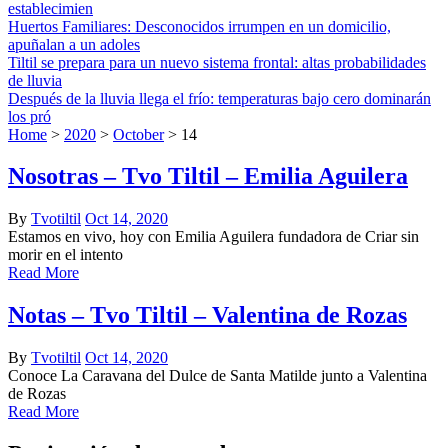
establecimien
Huertos Familiares: Desconocidos irrumpen en un domicilio,
apuñalan a un adoles
Tiltil se prepara para un nuevo sistema frontal: altas probabilidades
de lluvia
Después de la lluvia llega el frío: temperaturas bajo cero dominarán
los pró
Home
>
2020
>
October
>
14
Nosotras – Tvo Tiltil – Emilia Aguilera
By
Tvotiltil
Oct 14, 2020
Estamos en vivo, hoy con Emilia Aguilera fundadora de Criar sin
morir en el intento
Read More
Notas – Tvo Tiltil – Valentina de Rozas
By
Tvotiltil
Oct 14, 2020
Conoce La Caravana del Dulce de Santa Matilde junto a Valentina
de Rozas
Read More