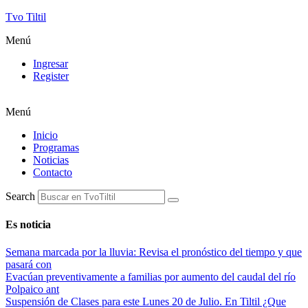
Tvo Tiltil
Menú
Ingresar
Register
Menú
Inicio
Programas
Noticias
Contacto
Search
Es noticia
Semana marcada por la lluvia: Revisa el pronóstico del tiempo y que
pasará con
Evacúan preventivamente a familias por aumento del caudal del río
Polpaico ant
Suspensión de Clases para este Lunes 20 de Julio. En Tiltil ¿Que