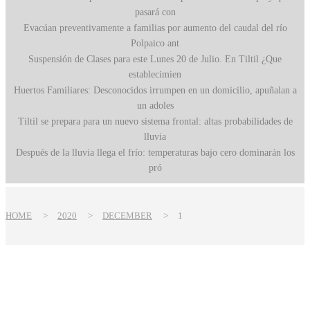
pasará con
Evacúan preventivamente a familias por aumento del caudal del río
Polpaico ant
Suspensión de Clases para este Lunes 20 de Julio. En Tiltil ¿Que
establecimien
Huertos Familiares: Desconocidos irrumpen en un domicilio, apuñalan a
un adoles
Tiltil se prepara para un nuevo sistema frontal: altas probabilidades de
lluvia
Después de la lluvia llega el frío: temperaturas bajo cero dominarán los
pró
HOME
>
2020
>
DECEMBER
>
1