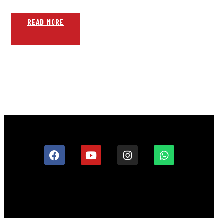
READ MORE
Copyright © 2026 Tvo Tiltil | Desarrollado por
Tekace.cl Tvo Tiltil
Inicio