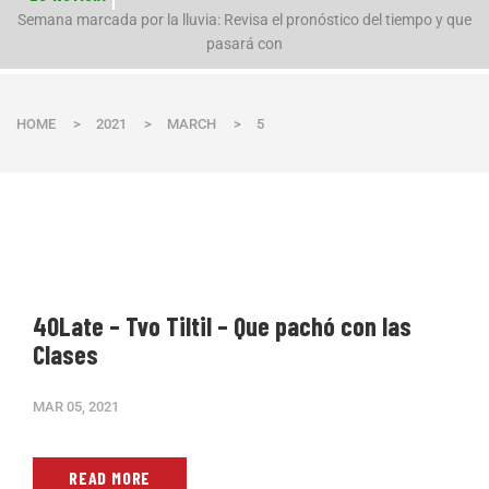
n
Semana marcada por la lluvia: Revisa el pronóstico del tiempo y que
pasará con
HOME
>
2021
>
MARCH
>
5
40Late – Tvo Tiltil – Que pachó con las
Clases
MAR 05, 2021
READ MORE