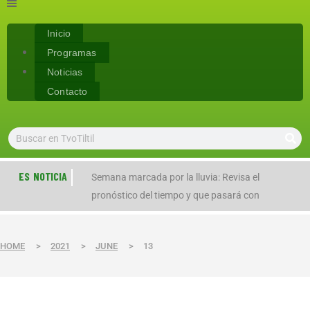
Inicio
Programas
Noticias
Contacto
ES NOTICIA
 frío: temperaturas
Semana marcada por la lluvia: Revisa el
E
pronóstico del tiempo y que pasará con
a
HOME
>
2021
>
JUNE
>
13