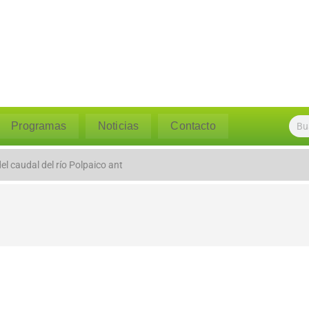
Programas
Noticias
Contacto
l caudal del río Polpaico ant