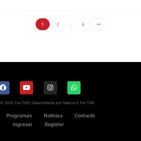
1
2
…
6
© 2026 Tvo Tiltil | Desarrollado por Tekace.cl Tvo Tiltil
Programas
Noticias
Contacto
Ingresar
Register