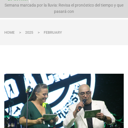
n
Semana marcada por la lluvia: Revisa el pronóstico del tiempo y que
pasará con
HOME
>
2025
>
FEBRUARY