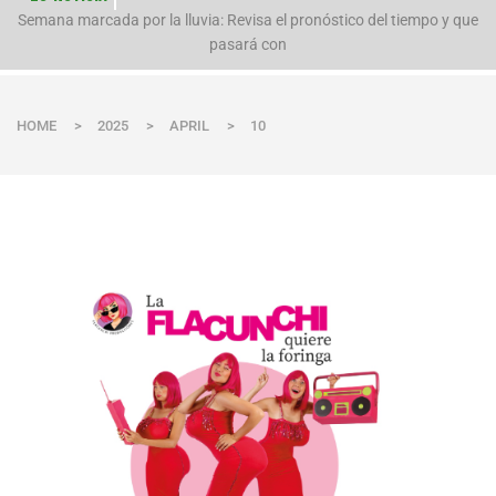
n
Semana marcada por la lluvia: Revisa el pronóstico del tiempo y que
pasará con
HOME
>
2025
>
APRIL
>
10