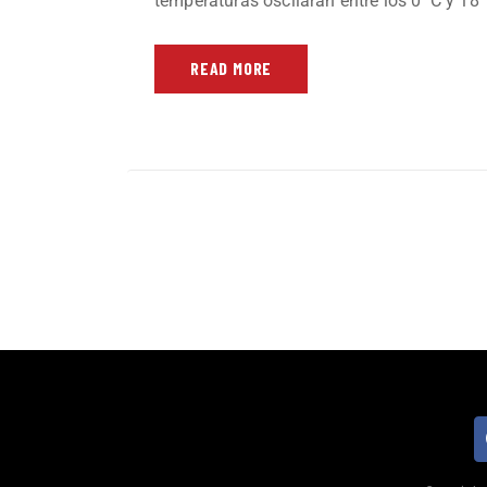
temperaturas oscilarán entre los 0 °C y 18
READ MORE