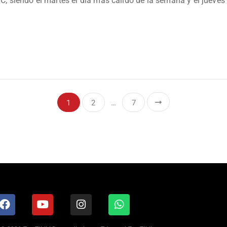
 °C, siendo el martes el día más cálido de la semana y el jueve
1
2
…
7