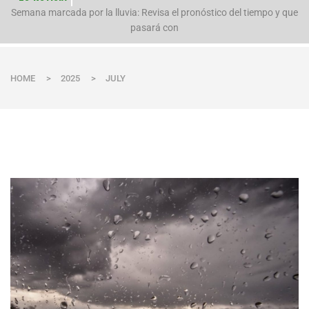
Semana marcada por la lluvia: Revisa el pronóstico del tiempo y que
Evacúan preventivamente a familias por aumento del caudal del río
Polpaico ant
pasará con
HOME
>
2025
>
JULY