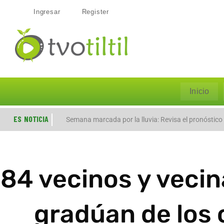
Ingresar
Register
Inicio
ES NOTICIA
Evacúan preventivamente a familias por aumento de
Semana marcada por la lluvia: Revisa el pronóstico
84 vecinos y vecina
gradúan de los 