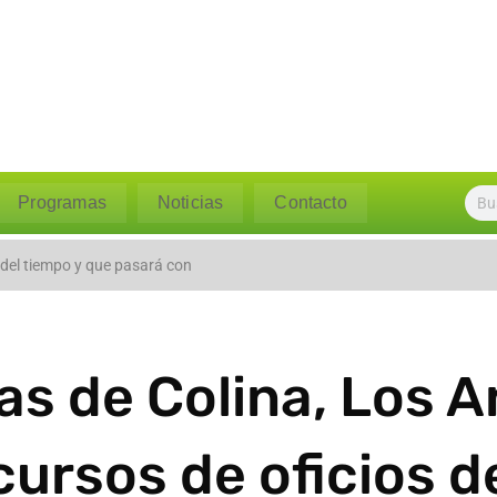
Programas
Noticias
Contacto
l caudal del río Polpaico ant
 del tiempo y que pasará con
s de Colina, Los And
cursos de oficios 