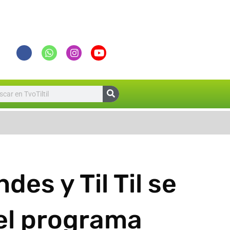
Suspensión de Clases para este Lun
es y Til Til se
del programa