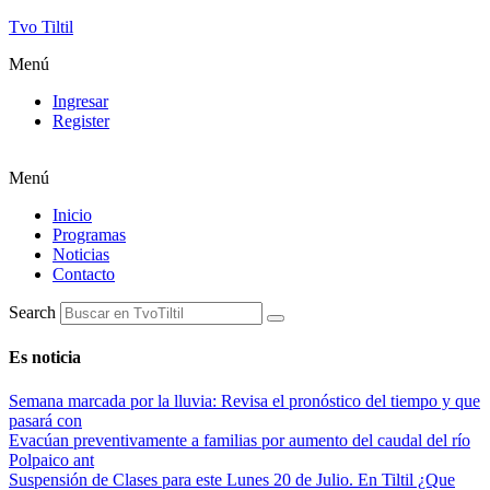
Tvo Tiltil
Menú
Ingresar
Register
Menú
Inicio
Programas
Noticias
Contacto
Search
Es noticia
Semana marcada por la lluvia: Revisa el pronóstico del tiempo y que
pasará con
Evacúan preventivamente a familias por aumento del caudal del río
Polpaico ant
Suspensión de Clases para este Lunes 20 de Julio. En Tiltil ¿Que