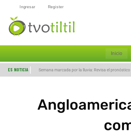
Ingresar
Register
Inicio
ES NOTICIA
Evacúan preventivamente a familias por aumento de
Semana marcada por la lluvia: Revisa el pronóstico
Angloamerica
com