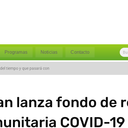
Programas
Noticias
Contacto
l caudal del río Polpaico ant
 del tiempo y que pasará con
n lanza fondo de 
unitaria COVID-19