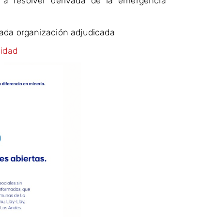
 a resolver derivada de la emergencia
cada organización adjudicada
idad