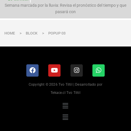
n
Semana marcada por la lluvia: Revisa el pronóstico del tiempo y que
pasará con
HOME
>
BLOCK
>
POPUP 03
Copyright © 2026 Tvo Tiltil | Desarrollado por
Tekace.cl Tvo Tiltil