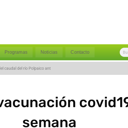
Programas
Noticias
Contacto
l caudal del río Polpaico ant
vacunación covid1
semana