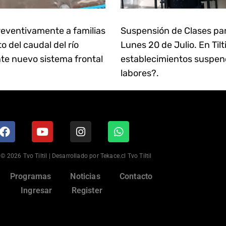
eventivamente a familias
Suspensión de Clases pa
 del caudal del río
Lunes 20 de Julio. En Tilt
te nuevo sistema frontal
establecimientos suspen
labores?.
© 2026 Tvo Tiltil | Desarrollado por Tekace.cl Tvo Tiltil
Programas
Noticias
Contacto
Ingresar
Register