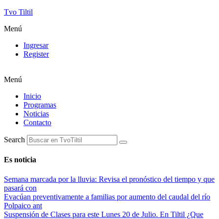
Tvo Tiltil
Menú
Ingresar
Register
Menú
Inicio
Programas
Noticias
Contacto
Search
Es noticia
Semana marcada por la lluvia: Revisa el pronóstico del tiempo y que
pasará con
Evacúan preventivamente a familias por aumento del caudal del río
Polpaico ant
Suspensión de Clases para este Lunes 20 de Julio. En Tiltil ¿Que