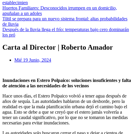
establecimien
Huertos Familiares: Desconocidos irrumpen en un domicilio,
apuñalan a un adoles
Tiltil se prepara para un nuevo sistema frontal: altas probabilidades
de lluvia
Después de la lluvia llega el frío: temperaturas bajo cero dominarán
los pró
Carta al Director | Roberto Amador
Mié 19 Junio, 2024
Inundaciones en Estero Polpaico: soluciones insuficientes y falta
de atención a las necesidades de los vecinos
Hace unos días, el Estero Polpaico volvió a tener agua después de
años de sequía. Las autoridades hablaron de un desborde, pero la
realidad es que la mala planificación urbana dejó el camino bajo el
agua. Esto se debe a que se creyó que el estero jamás volvería a
tener un caudal significativo, por lo que no se tomaron las medidas
necesarias para evitar inundaciones.
Las autoridades solo buscaron cerrar el paso y dejar a cientos de