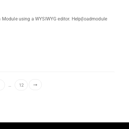
wn Module using a WYSIWYG editor. Help{loadmodule
…
12