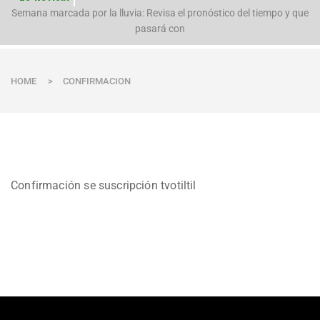
n
Semana marcada por la lluvia: Revisa el pronóstico del tiempo y que
pasará con
HOME
>
CONFIRMACION
Confirmación se suscripción tvotiltil