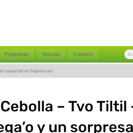
Programas
Noticias
Contacto
l caudal del río Polpaico ant
ebolla – Tvo Tiltil
ga’o y un sorpres