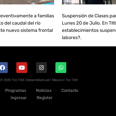
eventivamente a familias
Suspensión de Clases pa
 del caudal del río
Lunes 20 de Julio. En Tilt
te nuevo sistema frontal
establecimientos suspen
labores?.
© 2026 Tvo Tiltil | Desarrollado por Tekace.cl Tvo Tiltil
Programas
Noticias
Contacto
Ingresar
Register