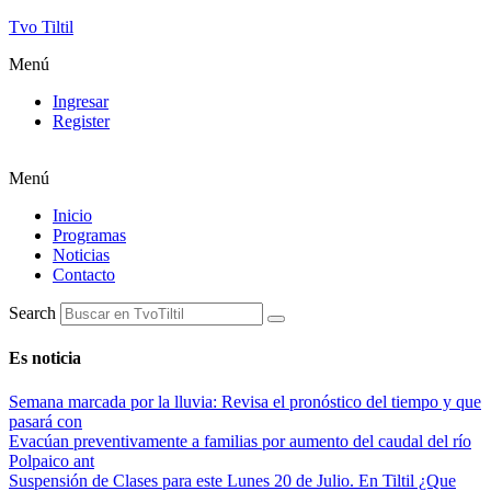
Tvo Tiltil
Menú
Ingresar
Register
Menú
Inicio
Programas
Noticias
Contacto
Search
Es noticia
Semana marcada por la lluvia: Revisa el pronóstico del tiempo y que
pasará con
Evacúan preventivamente a familias por aumento del caudal del río
Polpaico ant
Suspensión de Clases para este Lunes 20 de Julio. En Tiltil ¿Que