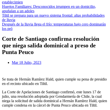
establecimien
Huertos Familiares: Desconocidos irrumpen en un domicilio,
apuñalan a un adoles
Tiltil se prepara para un nuevo sistema frontal: altas probabilidades
de lluvia
Después de la lluvia llega el frío: temperaturas bajo cero dominarán
los pró
Corte de Santiago confirma resolución
que niega salida dominical a preso de
Punta Peuco
Mar 18 Julio, 2023
Se trata de Hernán Ramírez Hald, quien cumple su pena de presidio
en el recinto ubicado en Tiltil.
La Corte de Apelaciones de Santiago confirmó, este lunes 17 de
julio, una resolución adoptada por Gendarmería de Chile, la cual
niega la solicitud de salida dominical a Hernán Ramírez Hald, quien
cumple condena en la cárcel de Punta Peuco ubicada en Tiltil.