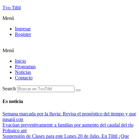
Tvo Tiltil
Menú
Ingresar
Register
Menú
Inicio
Programas
Noticias
Contacto
Search
Es noticia
Semana marcada por la lluvia: Revisa el pronóstico del tiempo y que
pasará con
Evacúan preventivamente a familias por aumento del caudal del río
Polpaico ant
Suspensión de Clases para este Lunes 20 de Julio. En Tiltil ¿Que