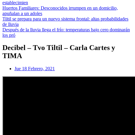
establecimien
Huertos Familiares: Desconocidos irrumpen en un domicilio,
apuñalan a un adoles
Tiltil se prepara para un nuevo sistema frontal: altas probabilidades
de lluvia
Después de la lluvia llega el frío: temperaturas bajo cero dominarán
los pró
Decibel – Tvo Tiltil – Carla Cartes y
TIMA
Jue 18 Febrero, 2021