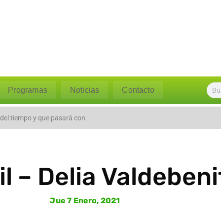
Programas
Noticias
Contacto
 caudal del río Polpaico ant
 del tiempo y que pasará con
til – Delia Valdeben
Jue 7 Enero, 2021