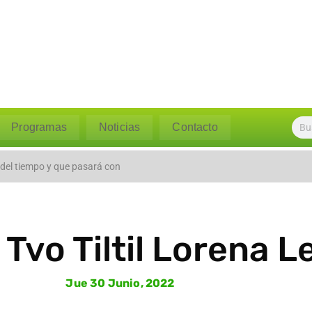
Programas
Noticias
Contacto
l caudal del río Polpaico ant
 del tiempo y que pasará con
 Tvo Tiltil Lorena L
Jue 30 Junio, 2022