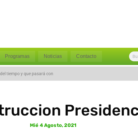
Programas
Noticias
Contacto
l caudal del río Polpaico ant
 del tiempo y que pasará con
ruccion Presidenc
Mié 4 Agosto, 2021