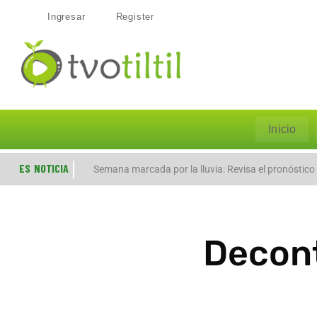
Ingresar
Register
Inicio
ES NOTICIA
Evacúan preventivamente a familias por aumento de
Semana marcada por la lluvia: Revisa el pronóstico
Decont