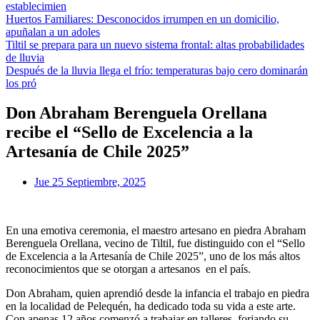
establecimien
Huertos Familiares: Desconocidos irrumpen en un domicilio,
apuñalan a un adoles
Tiltil se prepara para un nuevo sistema frontal: altas probabilidades
de lluvia
Después de la lluvia llega el frío: temperaturas bajo cero dominarán
los pró
Don Abraham Berenguela Orellana
recibe el “Sello de Excelencia a la
Artesanía de Chile 2025”
Jue 25 Septiembre, 2025
En una emotiva ceremonia, el maestro artesano en piedra Abraham
Berenguela Orellana, vecino de Tiltil, fue distinguido con el “Sello
de Excelencia a la Artesanía de Chile 2025”, uno de los más altos
reconocimientos que se otorgan a artesanos en el país.
Don Abraham, quien aprendió desde la infancia el trabajo en piedra
en la localidad de Pelequén, ha dedicado toda su vida a este arte.
Con apenas 12 años comenzó a trabajar en talleres, forjando su