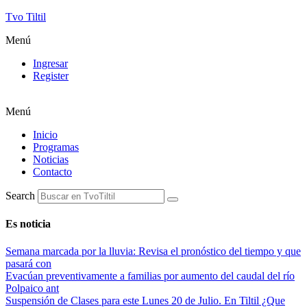
Tvo Tiltil
Menú
Ingresar
Register
Menú
Inicio
Programas
Noticias
Contacto
Search
Es noticia
Semana marcada por la lluvia: Revisa el pronóstico del tiempo y que
pasará con
Evacúan preventivamente a familias por aumento del caudal del río
Polpaico ant
Suspensión de Clases para este Lunes 20 de Julio. En Tiltil ¿Que