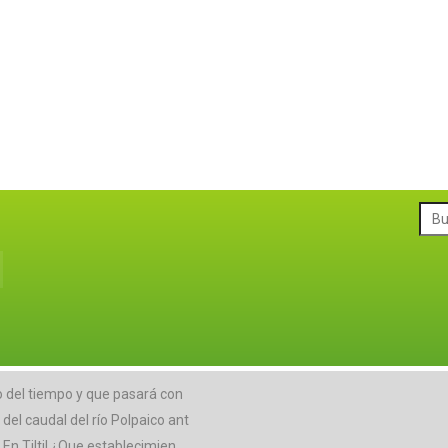
o del tiempo y que pasará con
el caudal del río Polpaico ant
En Tiltil ¿Que establecimien