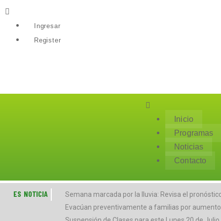
Ingresar
Register
Inicio
Programas
Noticias
Contacto
ES NOTICIA
Semana marcada por la lluvia: Revisa el pronóstic
Evacúan preventivamente a familias por aumento d
Suspensión de Clases para este Lunes 20 de Julio. 