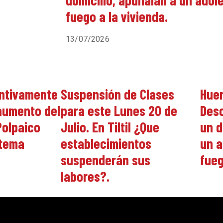
domicilio, apuñalan a un ado
fuego a la vivienda.
13/07/2026
ntivamente
Suspensión de Clases
Huer
 aumento del
para este Lunes 20 de
Des
Polpaico
Julio. En Tiltil ¿Que
un d
stema
establecimientos
un a
suspenderán sus
fueg
labores?.