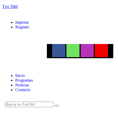
Tvo Tiltil
Ingresar
Register
Inicio
Programas
Noticias
Contacto
ES NOTICIA
Semana marcada por la lluvia: Revisa el pronóstico