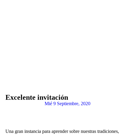
del tiempo y que pasará con
Evacúan preventivamente a familias por aumento
del caudal del río Polpaico ant
Suspensión de Clases para este Lunes 20 de Julio.
En Tiltil ¿Que establecimien
Huertos Familiares: Desconocidos irrumpen en un
domicilio, apuñalan a un adoles
Tiltil se prepara para un nuevo sistema frontal:
altas probabilidades de lluvia
Después de la lluvia llega el frío: temperaturas
bajo cero dominarán los pró
Excelente invitación
Mié 9 Septiembre, 2020
Una gran instancia para aprender sobre nuestras tradiciones,