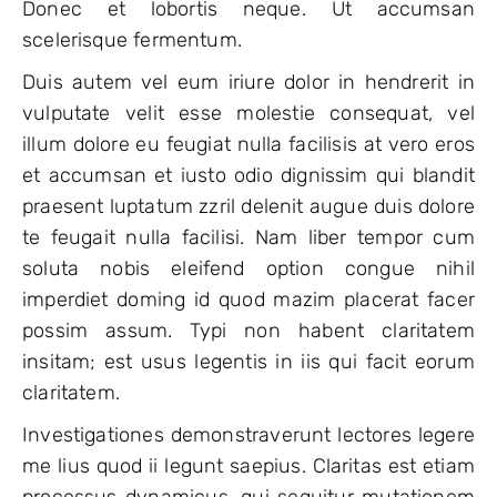
Donec et lobortis neque. Ut accumsan
scelerisque fermentum.
Duis autem vel eum iriure dolor in hendrerit in
vulputate velit esse molestie consequat, vel
illum dolore eu feugiat nulla facilisis at vero eros
et accumsan et iusto odio dignissim qui blandit
praesent luptatum zzril delenit augue duis dolore
te feugait nulla facilisi. Nam liber tempor cum
soluta nobis eleifend option congue nihil
imperdiet doming id quod mazim placerat facer
possim assum. Typi non habent claritatem
insitam; est usus legentis in iis qui facit eorum
claritatem.
Investigationes demonstraverunt lectores legere
me lius quod ii legunt saepius. Claritas est etiam
processus dynamicus, qui sequitur mutationem