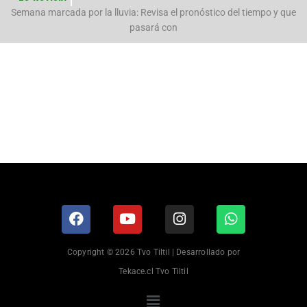
n
Semana marcada por la lluvia: Revisa el pronóstico del tiempo y que
pasará con
Copyright © 2026 Tvo Tiltil | Desarrollado por
Tekace.cl Tvo Tiltil