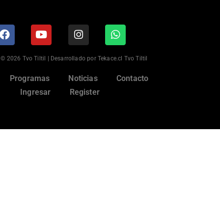
© 2026 Tvo Tiltil | Desarrollado por Tekace.cl Tvo Tiltil
Programas
Noticias
Contacto
Ingresar
Register