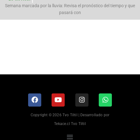
n
Semana marcada por la lluvia: Revisa el pronóstico del tiempo y que
pasará con
Copyright © 2026 Tvo Tiltil | Desarrollado por
Tekace.cl Tvo Tiltil