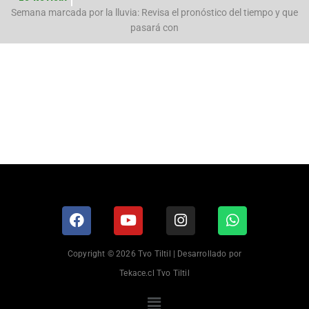
n
Semana marcada por la lluvia: Revisa el pronóstico del tiempo y que
pasará con
Copyright © 2026 Tvo Tiltil | Desarrollado por
Tekace.cl Tvo Tiltil