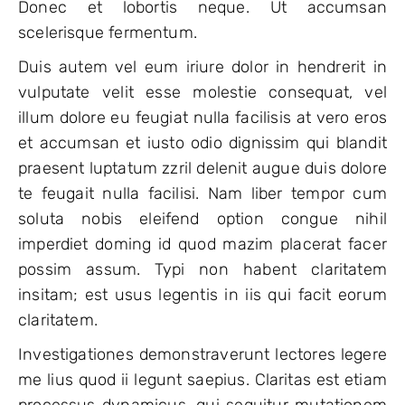
Donec et lobortis neque. Ut accumsan
scelerisque fermentum.
Duis autem vel eum iriure dolor in hendrerit in
vulputate velit esse molestie consequat, vel
illum dolore eu feugiat nulla facilisis at vero eros
et accumsan et iusto odio dignissim qui blandit
praesent luptatum zzril delenit augue duis dolore
te feugait nulla facilisi. Nam liber tempor cum
soluta nobis eleifend option congue nihil
imperdiet doming id quod mazim placerat facer
possim assum. Typi non habent claritatem
insitam; est usus legentis in iis qui facit eorum
claritatem.
Investigationes demonstraverunt lectores legere
me lius quod ii legunt saepius. Claritas est etiam
processus dynamicus, qui sequitur mutationem