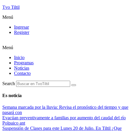
Tvo Tiltil
Menú
Ingresar
Register
Menú
Inicio
Programas
Noticias
Contacto
Search
Es noticia
Semana marcada por la lluvia: Revisa el pronóstico del tiempo y que
pasará con
Evacúan preventivamente a familias por aumento del caudal del río
Polpaico ant
Suspensión de Clases para este Lunes 20 de Julio. En Tiltil ¿Que