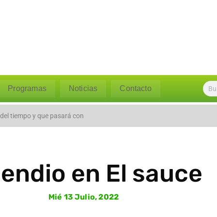
Programas
Noticias
Contacto
l caudal del río Polpaico ant
 del tiempo y que pasará con
cendio en El sauce
Mié 13 Julio, 2022