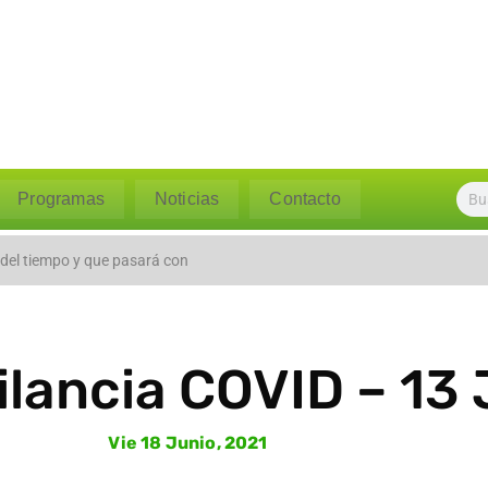
Programas
Noticias
Contacto
l caudal del río Polpaico ant
 del tiempo y que pasará con
ilancia COVID – 13
Vie 18 Junio, 2021