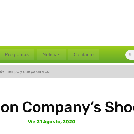
Programas
Noticias
Contacto
l caudal del río Polpaico ant
 del tiempo y que pasará con
ion Company’s Sho
Vie 21 Agosto, 2020