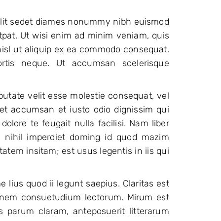
 elit sedet diames nonummy nibh euismod
utpat. Ut wisi enim ad minim veniam, quis
 nisl ut aliquip ex ea commodo consequat.
bortis neque. Ut accumsan scelerisque
putate velit esse molestie consequat, vel
s et accumsan et iusto odio dignissim qui
olore te feugait nulla facilisi. Nam liber
 nihil imperdiet doming id quod mazim
atem insitam; est usus legentis in iis qui
lius quod ii legunt saepius. Claritas est
onem consuetudium lectorum. Mirum est
 parum claram, anteposuerit litterarum