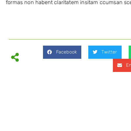
formas non habent claritatem insitam ccumsan sc
Facebook
Twitter
Em