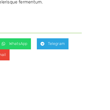
elerisque fermentum.
WhatsApp
Telegram
ail