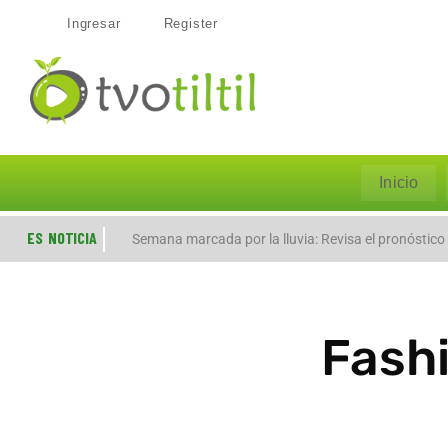
Ingresar
Register
Inicio
ES NOTICIA
Evacúan preventivamente a familias por aumento de
Semana marcada por la lluvia: Revisa el pronóstico
Fash