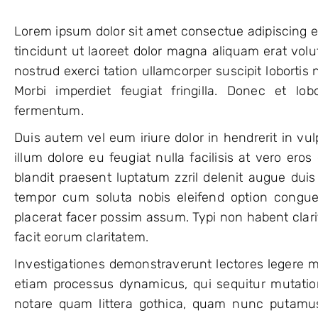
Lorem ipsum dolor sit amet consectue adipiscing
tincidunt ut laoreet dolor magna aliquam erat vol
nostrud exerci tation ullamcorper suscipit lobortis
Morbi imperdiet feugiat fringilla. Donec et lo
fermentum.
Duis autem vel eum iriure dolor in hendrerit in vul
illum dolore eu feugiat nulla facilisis at vero ero
blandit praesent luptatum zzril delenit augue duis d
tempor cum soluta nobis eleifend option congue
placerat facer possim assum. Typi non habent clarit
facit eorum claritatem.
Investigationes demonstraverunt lectores legere me 
etiam processus dynamicus, qui sequitur mutati
notare quam littera gothica, quam nunc putamus