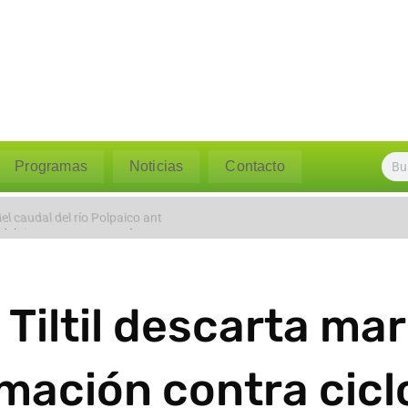
Programas
Noticias
Contacto
l caudal del río Polpaico ant
Tiltil descarta mar
mación contra cicl