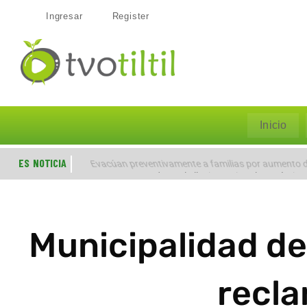
Ingresar
Register
Inicio
ES NOTICIA
Evacúan preventivamente a familias por aumento de
Municipalidad de 
recla