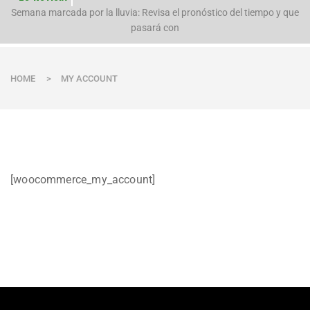
n
Semana marcada por la lluvia: Revisa el pronóstico del tiempo y que
pasará con
HOME
>
MY ACCOUNT
[woocommerce_my_account]