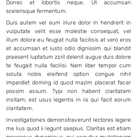
Donec et lobortis neque. Ut accumsan
scelerisque fermentum.
Duis autem vel eum iriure dolor in hendrerit in
vulputate velit esse molestie consequat, vel
illum dolore eu feugiat nulla facilisis at vero eros
et accumsan et iusto odio dignissim qui blandit
praesent luptatum zzril delenit augue duis dolore
te feugait nulla facilisi. Nam liber tempor cum
soluta nobis eleifend option congue nihil
imperdiet doming id quod mazim placerat facer
possim assum. Typi non habent claritatem
insitam; est usus legentis in iis qui facit eorum
claritatem.
Investigationes demonstraverunt lectores legere
me lius quod ii legunt saepius. Claritas est etiam
processus dynamicus, qui sequitur mutationem