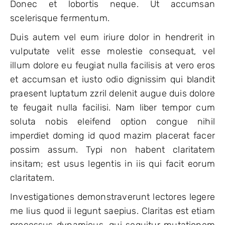
Donec et lobortis neque. Ut accumsan
scelerisque fermentum.
Duis autem vel eum iriure dolor in hendrerit in
vulputate velit esse molestie consequat, vel
illum dolore eu feugiat nulla facilisis at vero eros
et accumsan et iusto odio dignissim qui blandit
praesent luptatum zzril delenit augue duis dolore
te feugait nulla facilisi. Nam liber tempor cum
soluta nobis eleifend option congue nihil
imperdiet doming id quod mazim placerat facer
possim assum. Typi non habent claritatem
insitam; est usus legentis in iis qui facit eorum
claritatem.
Investigationes demonstraverunt lectores legere
me lius quod ii legunt saepius. Claritas est etiam
processus dynamicus, qui sequitur mutationem