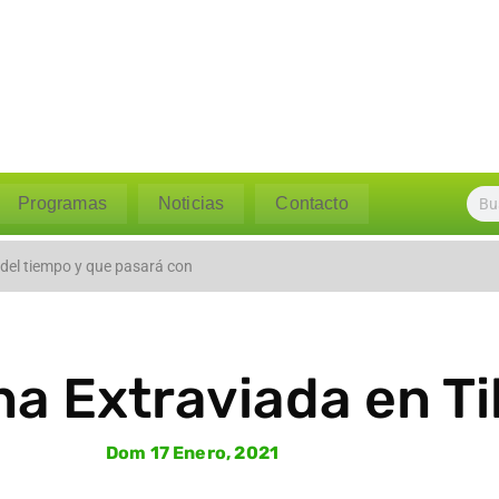
Programas
Noticias
Contacto
l caudal del río Polpaico ant
 del tiempo y que pasará con
a Extraviada en Til
Dom 17 Enero, 2021