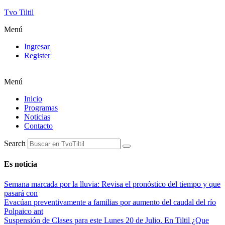
Tvo Tiltil
Menú
Ingresar
Register
Menú
Inicio
Programas
Noticias
Contacto
Search
Es noticia
Semana marcada por la lluvia: Revisa el pronóstico del tiempo y que
pasará con
Evacúan preventivamente a familias por aumento del caudal del río
Polpaico ant
Suspensión de Clases para este Lunes 20 de Julio. En Tiltil ¿Que