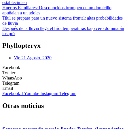
establecimien
Huertos Familiares: Desconocidos irrumpen en un domicilio,
apuñalan a un adoles
Tiltil se prepara para un nuevo sistema frontal: altas probabilidades
de lluvia
Después de la lluvia llega el frío: temperaturas bajo cero dominarán
los pró
Phyllopteryx
Vie 21 Agosto, 2020
Facebook
Twitter
WhatsApp
Telegram
Email
Facebook-f
Youtube
Instagram
Telegram
Otras noticias