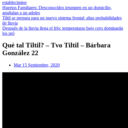
establecimien
Huertos Familiares: Desconocidos irrumpen en un domicilio,
apuñalan a un adoles
Tiltil se prepara para un nuevo sistema frontal: altas probabilidades
de lluvia
Después de la lluvia llega el frío: temperaturas bajo cero dominarán
los pró
Qué tal Tiltil? – Tvo Tiltil – Bárbara
González 22
Mar 15 Septiembre, 2020