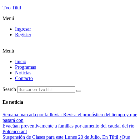
Tvo Tiltil
Menú
Ingresar
Register
Menú
Inicio
Programas
Noticias
Contacto
Search
Es noticia
Semana marcada por la lluvia: Revisa el pronóstico del tiempo y que
pasará con
Evacúan preventivamente a familias por aumento del caudal del río
Polpaico ant
Suspensión de Clases para este Lunes 20 de Julio. En Tiltil ¿Que