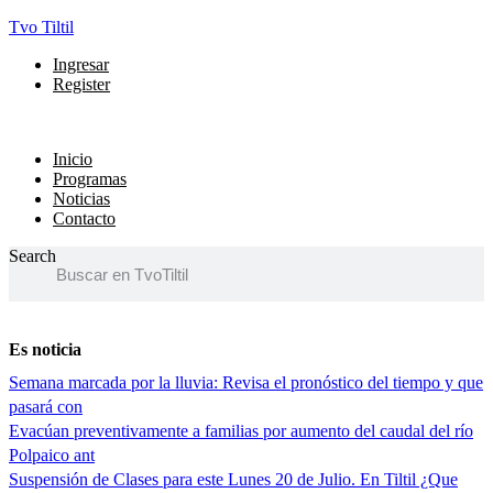
Tvo Tiltil
Menú
Ingresar
Register
Menú
Inicio
Programas
Noticias
Contacto
Search
Es noticia
Semana marcada por la lluvia: Revisa el pronóstico del tiempo y que
pasará con
Evacúan preventivamente a familias por aumento del caudal del río
Polpaico ant
Suspensión de Clases para este Lunes 20 de Julio. En Tiltil ¿Que