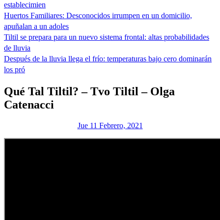
establecimien
Huertos Familiares: Desconocidos irrumpen en un domicilio,
apuñalan a un adoles
Tiltil se prepara para un nuevo sistema frontal: altas probabilidades
de lluvia
Después de la lluvia llega el frío: temperaturas bajo cero dominarán
los pró
Qué Tal Tiltil? – Tvo Tiltil – Olga
Catenacci
Jue 11 Febrero, 2021